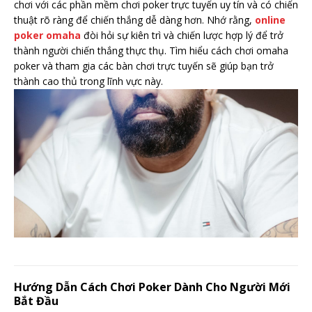
chơi với các phần mềm chơi poker trực tuyến uy tín và có chiến
thuật rõ ràng để chiến thắng dễ dàng hơn. Nhớ rằng,
online
poker omaha
đòi hỏi sự kiên trì và chiến lược hợp lý để trở
thành người chiến thắng thực thụ. Tìm hiểu cách chơi omaha
poker và tham gia các bàn chơi trực tuyến sẽ giúp bạn trở
thành cao thủ trong lĩnh vực này.
Hướng Dẫn Cách Chơi Poker Dành Cho Người Mới
Bắt Đầu