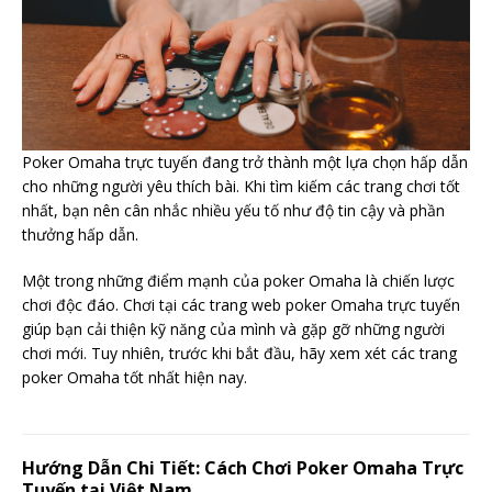
Poker Omaha trực tuyến đang trở thành một lựa chọn hấp dẫn
cho những người yêu thích bài. Khi tìm kiếm các trang chơi tốt
nhất, bạn nên cân nhắc nhiều yếu tố như độ tin cậy và phần
thưởng hấp dẫn.
Một trong những điểm mạnh của poker Omaha là chiến lược
chơi độc đáo. Chơi tại các trang web poker Omaha trực tuyến
giúp bạn cải thiện kỹ năng của mình và gặp gỡ những người
chơi mới. Tuy nhiên, trước khi bắt đầu, hãy xem xét các trang
poker Omaha tốt nhất hiện nay.
Hướng Dẫn Chi Tiết: Cách Chơi Poker Omaha Trực
Tuyến tại Việt Nam