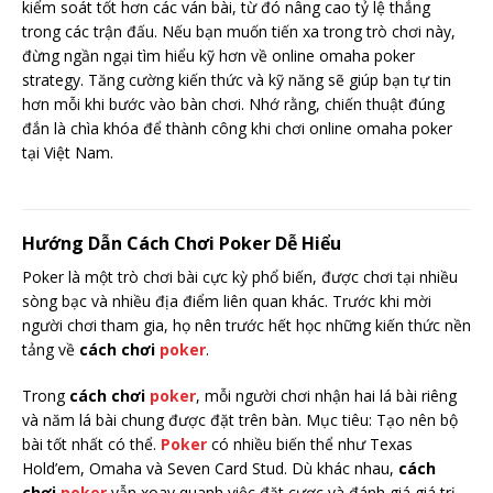
kiểm soát tốt hơn các ván bài, từ đó nâng cao tỷ lệ thắng
trong các trận đấu. Nếu bạn muốn tiến xa trong trò chơi này,
đừng ngần ngại tìm hiểu kỹ hơn về online omaha poker
strategy. Tăng cường kiến thức và kỹ năng sẽ giúp bạn tự tin
hơn mỗi khi bước vào bàn chơi. Nhớ rằng, chiến thuật đúng
đắn là chìa khóa để thành công khi chơi online omaha poker
tại Việt Nam.
Hướng Dẫn Cách Chơi Poker Dễ Hiểu
Poker là một trò chơi bài cực kỳ phổ biến, được chơi tại nhiều
sòng bạc và nhiều địa điểm liên quan khác. Trước khi mời
người chơi tham gia, họ nên trước hết học những kiến thức nền
tảng về
cách chơi
poker
.
Trong
cách chơi
poker
, mỗi người chơi nhận hai lá bài riêng
và năm lá bài chung được đặt trên bàn. Mục tiêu: Tạo nên bộ
bài tốt nhất có thể.
Poker
có nhiều biến thể như Texas
Hold’em, Omaha và Seven Card Stud. Dù khác nhau,
cách
chơi
poker
vẫn xoay quanh việc đặt cược và đánh giá giá trị