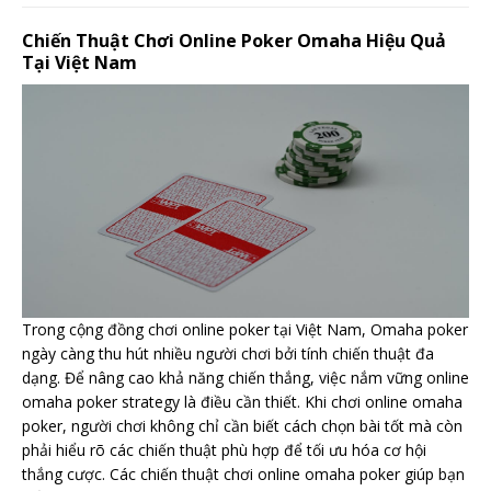
Chiến Thuật Chơi Online Poker Omaha Hiệu Quả
Tại Việt Nam
Trong cộng đồng chơi online poker tại Việt Nam, Omaha poker
ngày càng thu hút nhiều người chơi bởi tính chiến thuật đa
dạng. Để nâng cao khả năng chiến thắng, việc nắm vững online
omaha poker strategy là điều cần thiết. Khi chơi online omaha
poker, người chơi không chỉ cần biết cách chọn bài tốt mà còn
phải hiểu rõ các chiến thuật phù hợp để tối ưu hóa cơ hội
thắng cược. Các chiến thuật chơi online omaha poker giúp bạn