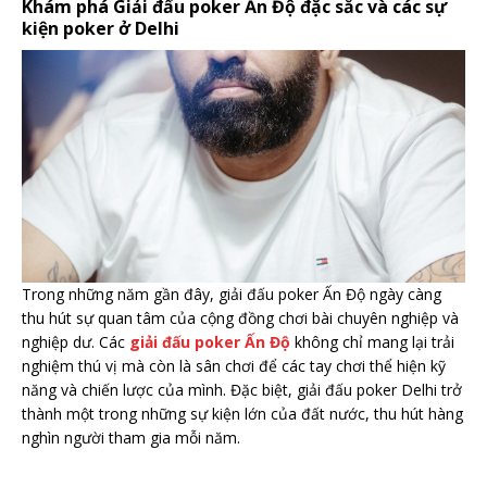
Khám phá Giải đấu poker Ấn Độ đặc sắc và các sự
kiện poker ở Delhi
Trong những năm gần đây, giải đấu poker Ấn Độ ngày càng
thu hút sự quan tâm của cộng đồng chơi bài chuyên nghiệp và
nghiệp dư. Các
giải đấu poker Ấn Độ
không chỉ mang lại trải
nghiệm thú vị mà còn là sân chơi để các tay chơi thể hiện kỹ
năng và chiến lược của mình. Đặc biệt, giải đấu poker Delhi trở
thành một trong những sự kiện lớn của đất nước, thu hút hàng
nghìn người tham gia mỗi năm.