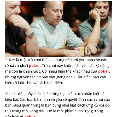
Poker là một trò chơi thú vị, nhưng để chơi giỏi, bạn cần nắm
rõ
cách chơi
poker
. Trò chơi này không chỉ yêu cầu kỹ năng
mà còn là chiến lược. Có nhiều biến thể khác nhau của
poker
,
nhưng nguyên tắc cơ bản vẫn giống nhau. Đầu tiên, bạn cần
hiểu rõ luật chơi và cách tính điểm.
Khi bắt đầu, hãy chắc chắn rằng bạn biết cách phân biệt các
kiểu bài. Các loại bài mạnh và yếu sẽ quyết định cách chơi của
bạn. Điều quan trọng là bạn cũng phải biết cách ứng xử với đối
thủ trong mỗi vòng đấu. Đó là một phần quan trọng trong
cách chơi
poker
.